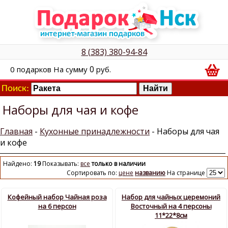
8 (383) 380-94-84
0
0
подарков
На сумму
руб.
Поиск:
Наборы для чая и кофе
Главная
-
Кухонные принадлежности
- Наборы для чая
и кофе
Найдено:
19
Показывать:
все
только в наличии
Сортировать по:
цене
названию
На странице
Кофейный набор Чайная роза
Набор для чайных церемоний
на 6 персон
Восточный на 4 персоны
11*22*8см