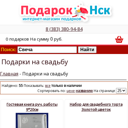
8 (383) 380-94-84
0
0
подарков
На сумму
руб.
Поиск:
Подарки на свадьбу
Главная
- Подарки на свадьбу
Найдено:
55
Показывать:
все
только в наличии
Сортировать по:
цене
названию
На странице
Гостевая книга руч. работы
Набор для свадебного торта
9*20см
Золотой цветок