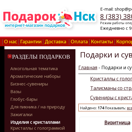
E-mail: shop@p
8 (383) 38
Режим работы опе
Ежедневно с 9
О нас
Гарантии
Доставка
Оплата
Контакты
Корпо
Подарки и сув
РАЗДЕЛЫ ПОДАРКОВ
Главная
- Подарки и с
Алкогольная тематика
Ароматические наборы
Кристаллы с гол
Бизнес-сувениры
Талисманы со ст
Вазы
Сувениры с крист
Глобус-бары
Для пикника / на природу
Найдено:
174
Показывать:
вс
Зажигалки
Изделия с кристаллами
Визитница
Кристаллы с голограммой