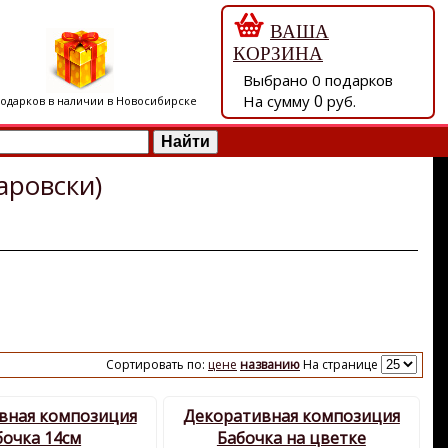
ВАША
КОРЗИНА
Выбрано
0
подарков
0
На сумму
руб.
подарков в наличии в Новосибирске
аровски)
Сортировать по:
цене
названию
На странице
вная композиция
Декоративная композиция
бочка 14см
Бабочка на цветке