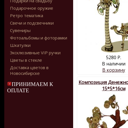
Подарки на свадьбу
Подарочное оружие
Ретро тематика
Свечи и подсвечники
Сувениры
Фотоальбомы и фоторамки
Шкатулки
Эксклюзивные VIP ручки
5280 Р.
Цветы в стекле
В наличии
Доставка цветов в
В корзину
Новосибирске
Композиция Денежно
ПРИНИМАЕМ К
15*5*16см
ОПЛАТЕ