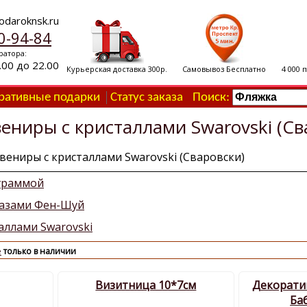
odaroknsk.ru
0-94-84
ратора:
.00 до 22.00
Курьерская доставка 300р.
Самовывоз Бесплатно
4 000 
ративные подарки
Статус заказа
Поиск:
ениры с кристаллами Swarovski (Св
увениры с кристаллами Swarovski (Сваровски)
ограммой
разами Фен-Шуй
аллами Swarovski
е
только в наличии
Визитница 10*7см
Декорати
Ба