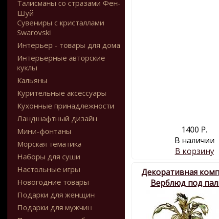
Талисманы со стразами Фен-
Шуй
Сувениры с кристаллами
Swarovski
Интерьер - товары для дома
Интерьерные авторские
куклы
Кальяны
Курительные аксессуары
Кухонные принадлежности
Ландшафтный дизайн
1400 Р.
Мини-фонтаны
В наличии
Морская тематика
В корзину
Наборы для суши
Настольные игры
Декоративная ком
Новогодние товары
Верблюд под па
Подарки для женщин
Подарки для мужчин