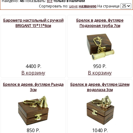
Найдено:
48
Показывать:
все
только в наличии
Сортировать по:
цене
названию
На странице
Барометр настольный с ручкой
Брелок в дерев. футляре
BRIGANT 15*11*6см
Подзорная труба 7см
4400 Р.
950 Р.
В корзину
В корзину
Брелок в дерев. футляре Рында
Брелок в дерев. футляре Шлем
3см
водолаза 3см
850 Р.
1040 Р.