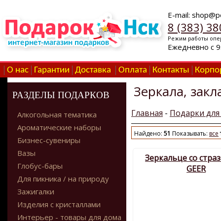
E-mail: shop@p
8 (383) 38
Режим работы опе
Ежедневно с 9
О нас
Гарантии
Доставка
Оплата
Контакты
Корпо
Зеркала, закл
РАЗДЕЛЫ ПОДАРКОВ
Главная
-
Подарки дл
Алкогольная тематика
Ароматические наборы
Найдено:
51
Показывать:
все
Бизнес-сувениры
Вазы
Зеркальце со стра
Глобус-бары
GEER
Для пикника / на природу
Зажигалки
Изделия с кристаллами
Интерьер - товары для дома