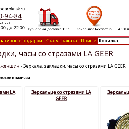
odaroknsk.ru
0-94-84
ратора:
.00 до 22.00
Курьерская доставка 300р.
Самовывоз Бесплатно
4 000 
ративные подарки
Статус заказа
Поиск:
адки, часы со стразами LA GEER
я женщин
- Зеркала, закладки, часы со стразами LA GEER
только в наличии
зами LA
Зеркальце со стразами LA
Зеркальц
GEER