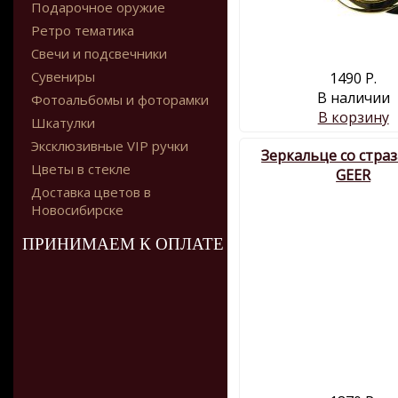
Подарочное оружие
Ретро тематика
Свечи и подсвечники
Сувениры
1490 Р.
В наличии
Фотоальбомы и фоторамки
В корзину
Шкатулки
Эксклюзивные VIP ручки
Зеркальце со стра
Цветы в стекле
GEER
Доставка цветов в
Новосибирске
ПРИНИМАЕМ К ОПЛАТЕ