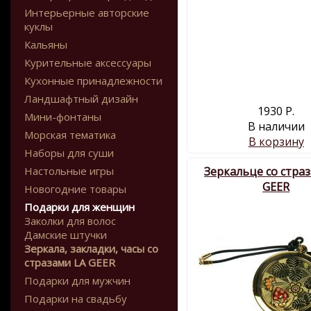
Интерьерные авторские
куклы
Кальяны
Курительные аксессуары
Кухонные принадлежности
Ландшафтный дизайн
1930 Р.
Мини-фонтаны
В наличии
Морская тематика
В корзину
Наборы для суши
Настольные игры
Зеркальце со стра
GEER
Новогодние товары
Подарки для женщин
Заколки для волос
Дамские штучки
Зеркала, закладки, часы со
стразами LA GEER
Подарки для мужчин
Подарки на свадьбу