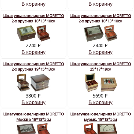
В корзину
В корзину
Шкатулка ювелирная MORETTO
Шкатулка ювелирная MORETTO
2-х ярусная 18*13*10см
2-х ярусная 18*13*10см
2240 Р.
2440 Р.
В корзину
В корзину
Шкатулка ювелирная MORETTO
Шкатулка ювелирная MORETTO
2-х ярусная 19*15*13см
25*17*19см
3800 Р.
5690 Р.
В корзину
В корзину
Шкатулка ювелирная MORETTO
Шкатулка ювелирная MORETTO
Москва 18*13*5см
музык. 18*13*5см