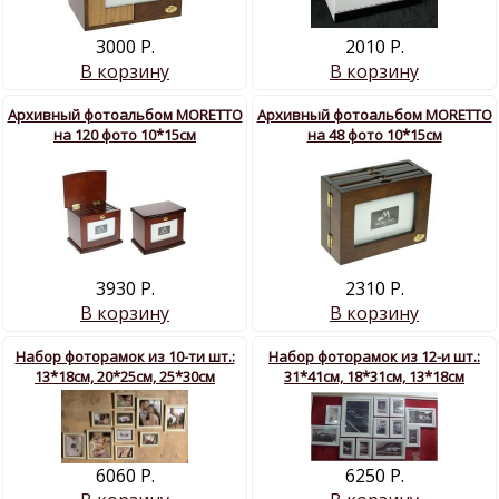
3000 Р.
2010 Р.
В корзину
В корзину
Архивный фотоальбом MORETTO
Архивный фотоальбом MORETTO
на 120 фото 10*15см
на 48 фото 10*15см
3930 Р.
2310 Р.
В корзину
В корзину
Набор фоторамок из 10-ти шт.:
Набор фоторамок из 12-и шт.:
13*18см, 20*25см, 25*30см
31*41см, 18*31см, 13*18см
6060 Р.
6250 Р.