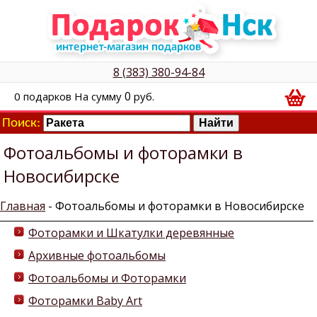
8 (383) 380-94-84
0
0
подарков
На сумму
руб.
Поиск:
Фотоальбомы и фоторамки в
Новосибирске
Главная
- Фотоальбомы и фоторамки в Новосибирске
Фоторамки и Шкатулки деревянные
Архивные фотоальбомы
Фотоальбомы и Фоторамки
Фоторамки Baby Art